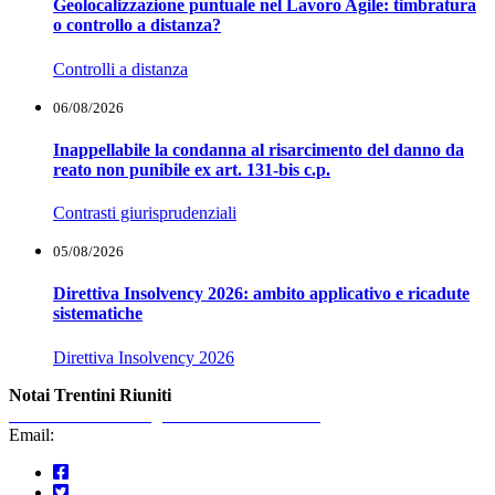
Geolocalizzazione puntuale nel Lavoro Agile: timbratura
o controllo a distanza?
Controlli a distanza
06/08/2026
Inappellabile la condanna al risarcimento del danno da
reato non punibile ex art. 131-bis c.p.
Contrasti giurisprudenziali
05/08/2026
Direttiva Insolvency 2026: ambito applicativo e ricadute
sistematiche
Direttiva Insolvency 2026
Notai Trentini Riuniti
Reina Rivieccio Vangelisti Zanolini
Morandi
Email:
info@notaitn.it