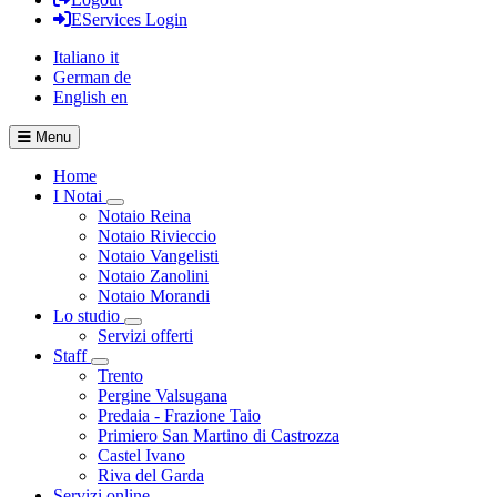
EServices Login
Italiano
it
German
de
English
en
Menu
Home
I Notai
Visualizza menù di secondo livello
Notaio Reina
Notaio Rivieccio
Notaio Vangelisti
Notaio Zanolini
Notaio Morandi
Lo studio
Visualizza menù di secondo livello
Servizi offerti
Staff
Visualizza menù di secondo livello
Trento
Pergine Valsugana
Predaia - Frazione Taio
Primiero San Martino di Castrozza
Castel Ivano
Riva del Garda
Servizi online