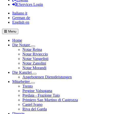
EServices Login
Italiano
it
German
de
English
en
Menu
Home
Die Notare
Visualizza menù di secondo livello
Notar Reina
Notar Rivieccio
Notar Vangelisti
Notar Zanolini
Notar Morandi
Die Kanzlei
Visualizza menù di secondo livello
Angebotenen Dienstleistungen
Mitarbeiter
Visualizza menù di secondo livello
Trento
Pergine Valsugana
Predaia - Frazione Taio
Primiero San Martino di Castrozza
Castel Ivano
Riva del Garda
Dienste