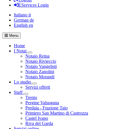
EServices Login
Italiano
it
German
de
English
en
Menu
Home
I Notai
Visualizza menù di secondo livello
Notaio Reina
Notaio Rivieccio
Notaio Vangelisti
Notaio Zanolini
Notaio Morandi
Lo studio
Visualizza menù di secondo livello
Servizi offerti
Staff
Visualizza menù di secondo livello
Trento
Pergine Valsugana
Predaia - Frazione Taio
Primiero San Martino di Castrozza
Castel Ivano
Riva del Garda
Servizi online