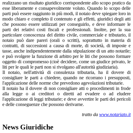
realizzano un risultato giuridico corrispondente allo scopo pratico da
esse liberamente e consapevolmente voluto. Quando lo scopo delle
parti può essere raggiunto in più modi, il notaio deve spiegare loro in
modo chiaro e completo il contenuto e gli effetti, giuridici degli atti
che possono essere utilizzati per conseguirlo, e deve informare le
parti dei relativi costi fiscali e professionali. Inoltre, per la sua
particolare conoscenza del diritto civile, commerciale e tributario, il
notaio può dare pareri (orali o scritti), soprattutto in materia di
contratti, di successioni a causa di morte, di società, di imposte e
tasse, anche indipendentemente dalla stipulazione di un atto notarile;
e può svolgere la funzione di arbitro per le liti che possono formare
oggetto di compromesso (cioè decidere, come un giudice privato, le
liti per le quali le parti non si rivolgano all'autorità giudiziaria).
Il notaio, nell'attività di consulenza tributaria, ha il dovere di
consigliare le parti a chiedere, quando ne ricorrano i presupposti,
l'applicazione delle norme che prevedono agevolazioni tributarie.
Il notaio ha il dovere di non consigliare atti o procedimenti in frode
alla legge o ai creditori o diretti ad evadere o ad eludere
l'applicazione di leggi tributarie; e deve avvertire le parti dei pericoli
e delle conseguenze che possono derivarne.
tratto da
www.notariato.it
News Giuridiche