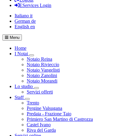
EServices Login
Italiano
it
German
de
English
en
Menu
Home
I Notai
Visualizza menù di secondo livello
Notaio Reina
Notaio Rivieccio
Notaio Vangelisti
Notaio Zanolini
Notaio Morandi
Lo studio
Visualizza menù di secondo livello
Servizi offerti
Staff
Visualizza menù di secondo livello
Trento
Pergine Valsugana
Predaia - Frazione Taio
Primiero San Martino di Castrozza
Castel Ivano
Riva del Garda
Servizi online