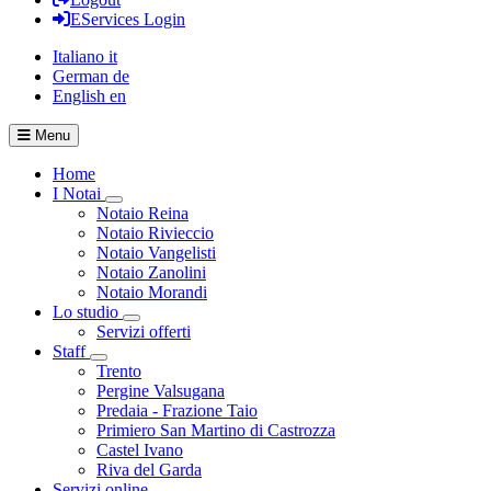
EServices Login
Italiano
it
German
de
English
en
Menu
Home
I Notai
Visualizza menù di secondo livello
Notaio Reina
Notaio Rivieccio
Notaio Vangelisti
Notaio Zanolini
Notaio Morandi
Lo studio
Visualizza menù di secondo livello
Servizi offerti
Staff
Visualizza menù di secondo livello
Trento
Pergine Valsugana
Predaia - Frazione Taio
Primiero San Martino di Castrozza
Castel Ivano
Riva del Garda
Servizi online