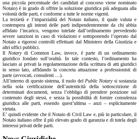
una piccola percentuale dei candidati al concorso viene nominato
Notaio) è in grado di offrire la soluzione giuridica più adeguata alla
volontà delle parti, e conforme a tutte le norme vigenti.
La terzietà e l’imparzialità del Notaio italiano, il quale valuta e
contempera gli intenti delle parti indipendentemente da chi abbia
affidato l’incarico, vengono tutelate dall’ordinamento prevedendo
severe sanzioni in caso di violazioni e sottoponendo l’operato dal
Notaio a rigorosi controlli effettuati dal Ministero della Giustizia e
altri uffici pubblici.
Il
Notary
di Common Law, invece, è parte di un ordinamento
giuridico fondato sull’oralità. In tale contesto, l’ordinamento ha
lasciato ai privati la regolamentazione della scrittura di atti giuridici
in senso lato, affidando la concreta attuazione a professionisti di
parte (avvocati, consulenti …).
All’interno di questo sistema, il ruolo del
Public Notary
si sostanzia
nella sola certificazione dell’autenticità della sottoscrizione di
determinati documenti, senza l’obbligo di prendere posizione sul
contenuto degli stessi, e senza la possibilità di fornire consulenza
giuridica alle parti, essendo quest’ultima – anzi – esplicitamente
vietata.
E’ quindi evidente che il Notaio di Civil Law e, più in particolare, il
Notaio italiano offre il più elevato grado di garanzia e di tutela degli
interessi privati delle parti.
News Giuridiche